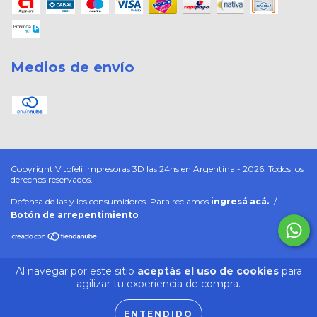
Medios de envío
Copyright Vitofeli impresoras 3D las 24hs en Argentina - 2026. Todos los
derechos reservados.
Defensa de las y los consumidores. Para reclamos
ingresá acá.
/
Botón de arrepentimiento
Al navegar por este sitio
aceptás el uso de cookies
para
agilizar tu experiencia de compra.
ENTENDIDO