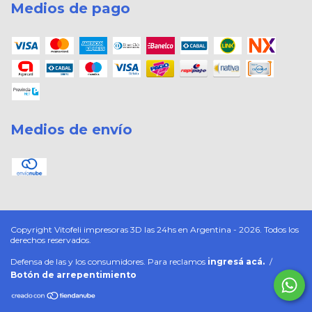
Medios de pago
Medios de envío
Copyright Vitofeli impresoras 3D las 24hs en Argentina - 2026. Todos los
derechos reservados.
Defensa de las y los consumidores. Para reclamos
ingresá acá.
/
Botón de arrepentimiento